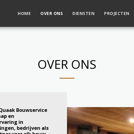
HOME
OVER ONS
DIENSTEN
PROJECTEN
OVER ONS
 Quaak Bouwservice
hap en
varing in
ngen, bedrijven als
rtner voor elk bouw-